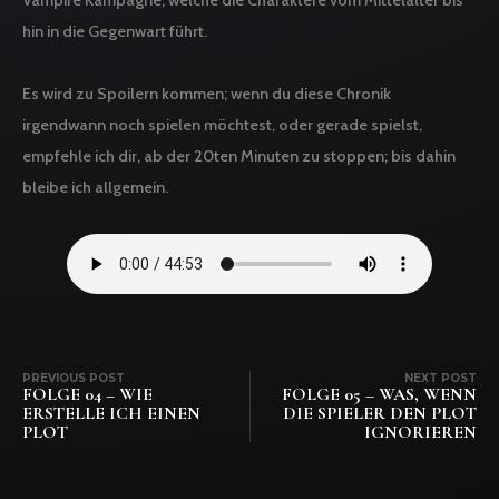
Vampire Kampagne, welche die Charaktere vom Mittelalter bis
hin in die Gegenwart führt.
Es wird zu Spoilern kommen; wenn du diese Chronik
irgendwann noch spielen möchtest, oder gerade spielst,
empfehle ich dir, ab der 20ten Minuten zu stoppen; bis dahin
bleibe ich allgemein.
PREVIOUS POST
NEXT POST
FOLGE 04 – WIE
FOLGE 05 – WAS, WENN
ERSTELLE ICH EINEN
DIE SPIELER DEN PLOT
PLOT
IGNORIEREN