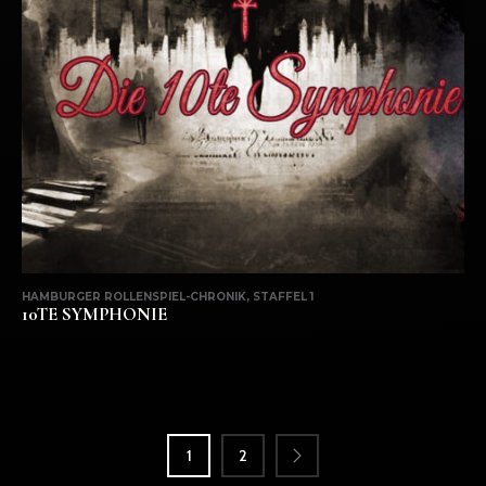
HAMBURGER ROLLENSPIEL-CHRONIK, STAFFEL 1
10TE SYMPHONIE
SEITENNUMMERIERUNG
DER
1
2
BEITRÄGE